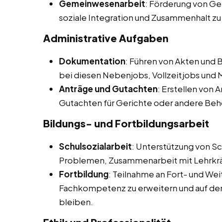
Gemeinwesenarbeit
: Förderung von Ge
soziale Integration und Zusammenhalt zu
Administrative Aufgaben
Dokumentation
: Führen von Akten und B
bei diesen Nebenjobs, Vollzeitjobs und 
Anträge und Gutachten
: Erstellen von 
Gutachten für Gerichte oder andere Be
Bildungs- und Fortbildungsarbeit
Schulsozialarbeit
: Unterstützung von Sc
Problemen, Zusammenarbeit mit Lehrkräf
Fortbildung
: Teilnahme an Fort- und W
Fachkompetenz zu erweitern und auf dem
bleiben.