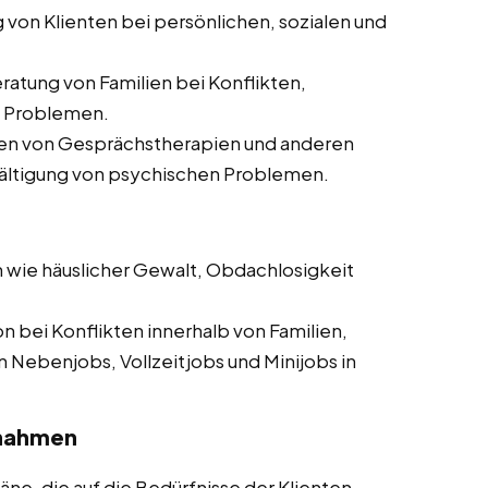
g von Klienten bei persönlichen, sozialen und
ratung von Familien bei Konflikten,
n Problemen.
ten von Gesprächstherapien und anderen
ältigung von psychischen Problemen.
en wie häuslicher Gewalt, Obdachlosigkeit
on bei Konflikten innerhalb von Familien,
Nebenjobs, Vollzeitjobs und Minijobs in
ßnahmen
pläne, die auf die Bedürfnisse der Klienten