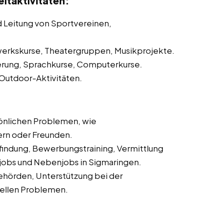
itaktivitäten:
d Leitung von Sportvereinen,
erkskurse, Theatergruppen, Musikprojekte.
erung, Sprachkurse, Computerkurse.
 Outdoor-Aktivitäten.
önlichen Problemen, wie
ern oder Freunden.
sfindung, Bewerbungstraining, Vermittlung
nijobs und Nebenjobs in Sigmaringen.
ehörden, Unterstützung bei der
iellen Problemen.