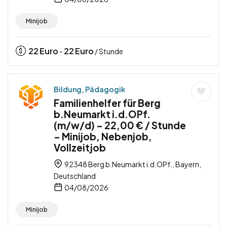
Minijob
22
Euro
22
Euro
-
/ Stunde
Bildung, Pädagogik
Familienhelfer für Berg
b.Neumarkt i.d.OPf.
(m/w/d) – 22,00 € / Stunde
– Minijob, Nebenjob,
Vollzeitjob
92348 Berg b.Neumarkt i.d.OPf., Bayern,
Deutschland
04/08/2026
Minijob