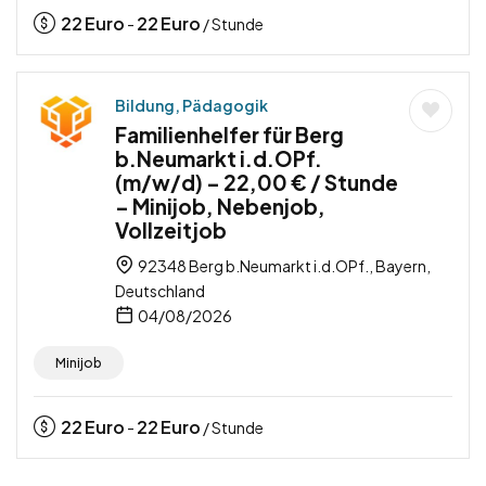
22
Euro
22
Euro
-
/ Stunde
Bildung, Pädagogik
Familienhelfer für Berg
b.Neumarkt i.d.OPf.
(m/w/d) – 22,00 € / Stunde
– Minijob, Nebenjob,
Vollzeitjob
92348 Berg b.Neumarkt i.d.OPf., Bayern,
Deutschland
04/08/2026
Minijob
22
Euro
22
Euro
-
/ Stunde