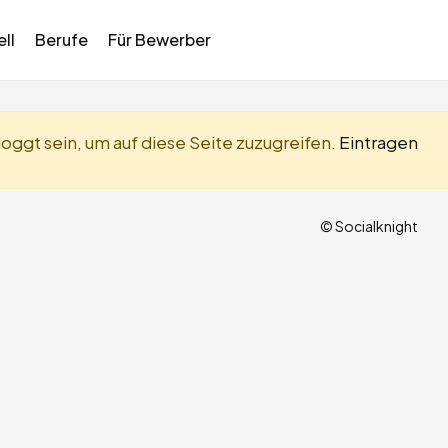
ll
Berufe
Für Bewerber
oggt sein, um auf diese Seite zuzugreifen.
Eintragen
© Socialknight