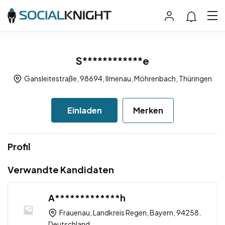
S************e
Gansleitestraße, 98694, Ilmenau, Möhrenbach, Thüringen
Einladen
Merken
Profil
Verwandte Kandidaten
A*************h
Frauenau, Landkreis Regen, Bayern, 94258,
Deutschland