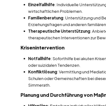
Einzelfallhilfe
: Individuelle Unterstützun
wirtschaftlichen Problemen.
Familienberatung
: Unterstützung und Be
Erziehungsfragen und anderen familiäre
Therapeutische Unterstützung
: Anbie
therapeutischen Interventionen zur Bew
Krisenintervention
Notfallhilfe
: Soforthilfe bei akuten Kris
oder suizidalen Tendenzen.
Konfliktlösung
: Vermittlung und Mediati
Schulen oder Gemeinschaften bei diesen 
Simmerath.
Planung und Durchführung von Ma
Hilfspläne
: Erstellung individueller Hilfs