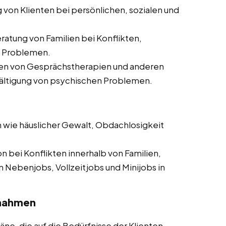
g von Klienten bei persönlichen, sozialen und
ratung von Familien bei Konflikten,
n Problemen.
ten von Gesprächstherapien und anderen
ältigung von psychischen Problemen.
en wie häuslicher Gewalt, Obdachlosigkeit
on bei Konflikten innerhalb von Familien,
Nebenjobs, Vollzeitjobs und Minijobs in
ßnahmen
pläne, die auf die Bedürfnisse der Klienten