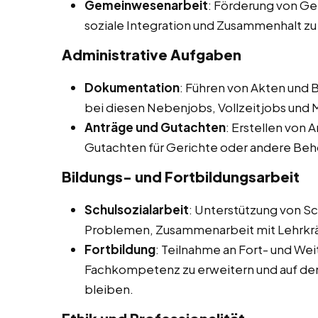
Gemeinwesenarbeit
: Förderung von Ge
soziale Integration und Zusammenhalt zu
Administrative Aufgaben
Dokumentation
: Führen von Akten und B
bei diesen Nebenjobs, Vollzeitjobs und 
Anträge und Gutachten
: Erstellen von 
Gutachten für Gerichte oder andere Be
Bildungs- und Fortbildungsarbeit
Schulsozialarbeit
: Unterstützung von Sc
Problemen, Zusammenarbeit mit Lehrkräf
Fortbildung
: Teilnahme an Fort- und W
Fachkompetenz zu erweitern und auf dem
bleiben.