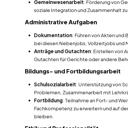
Gemeinwesenarbeit
: Förderung von Ge
soziale Integration und Zusammenhalt zu
Administrative Aufgaben
Dokumentation
: Führen von Akten und B
bei diesen Nebenjobs, Vollzeitjobs und M
Anträge und Gutachten
: Erstellen von 
Gutachten für Gerichte oder andere Be
Bildungs- und Fortbildungsarbeit
Schulsozialarbeit
: Unterstützung von Sc
Problemen, Zusammenarbeit mit Lehrkräft
Fortbildung
: Teilnahme an Fort- und W
Fachkompetenz zu erweitern und auf dem
bleiben.