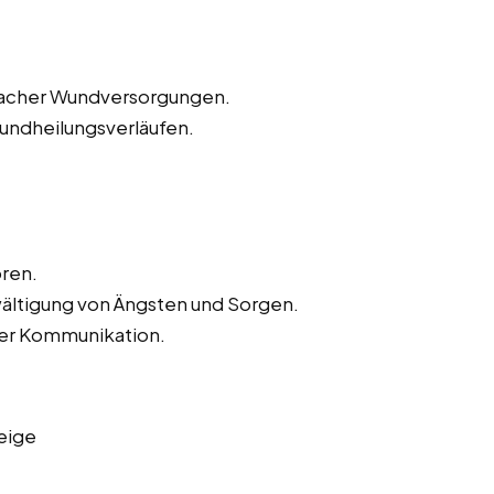
nfacher Wundversorgungen.
ndheilungsverläufen.
ren.
wältigung von Ängsten und Sorgen.
der Kommunikation.
eige