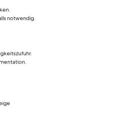
ken.
alls notwendig.
igkeitszufuhr.
mentation.
eige