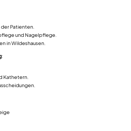
der Patienten.
pflege und Nagelpflege.
en in Wildeshausen.
g
:
d Kathetern.
usscheidungen.
eige