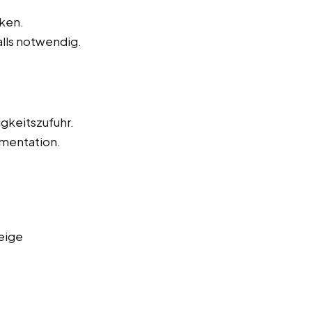
ken.
alls notwendig.
igkeitszufuhr.
mentation.
eige