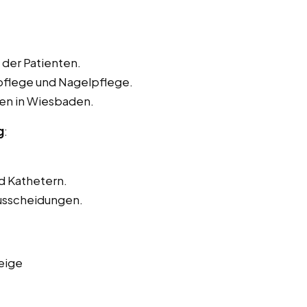
der Patienten.
pflege und Nagelpflege.
ten in Wiesbaden.
g
:
d Kathetern.
usscheidungen.
eige