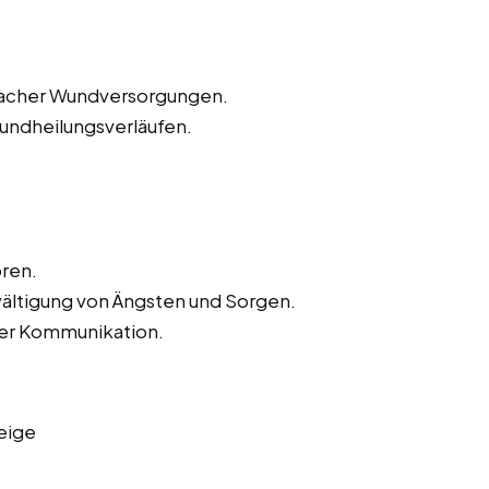
nfacher Wundversorgungen.
ndheilungsverläufen.
ren.
wältigung von Ängsten und Sorgen.
der Kommunikation.
eige