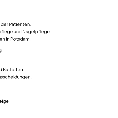
der Patienten.
pflege und Nagelpflege.
ten in Potsdam.
g
:
d Kathetern.
usscheidungen.
eige