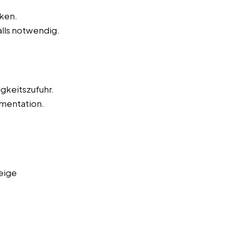
ken.
alls notwendig.
igkeitszufuhr.
mentation.
eige