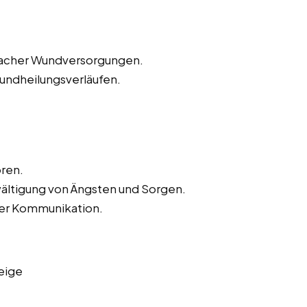
nfacher Wundversorgungen.
ndheilungsverläufen.
ren.
wältigung von Ängsten und Sorgen.
der Kommunikation.
eige