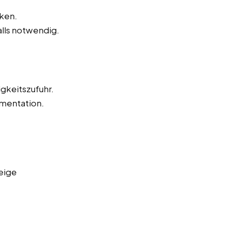
ken.
alls notwendig.
igkeitszufuhr.
mentation.
eige