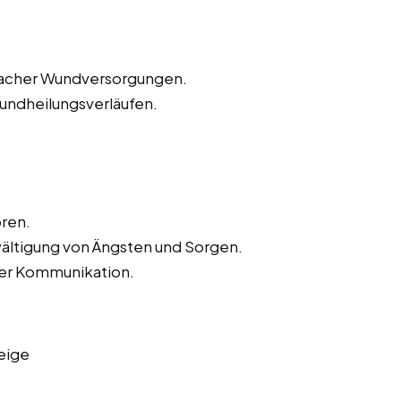
nfacher Wundversorgungen.
ndheilungsverläufen.
ren.
wältigung von Ängsten und Sorgen.
der Kommunikation.
eige