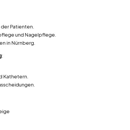
der Patienten.
pflege und Nagelpflege.
en in Nürnberg.
g
:
d Kathetern.
usscheidungen.
eige