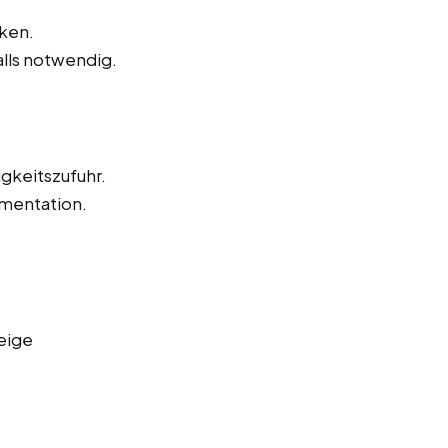
ken.
alls notwendig.
igkeitszufuhr.
mentation.
eige