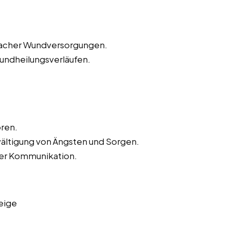
nfacher Wundversorgungen.
ndheilungsverläufen.
ren.
wältigung von Ängsten und Sorgen.
der Kommunikation.
eige