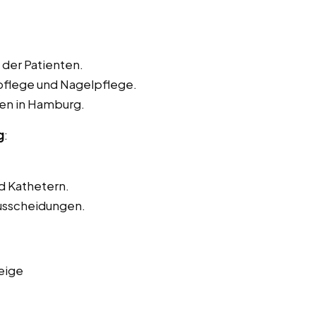
der Patienten.
pflege und Nagelpflege.
ten in Hamburg.
g
:
d Kathetern.
usscheidungen.
eige