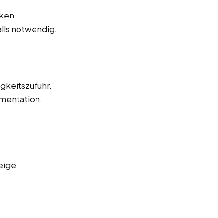
ken.
alls notwendig.
igkeitszufuhr.
mentation.
eige