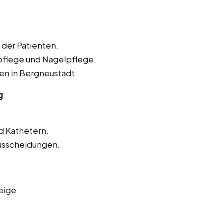
der Patienten.
pflege und Nagelpflege.
en in Bergneustadt.
g
:
d Kathetern.
usscheidungen.
eige