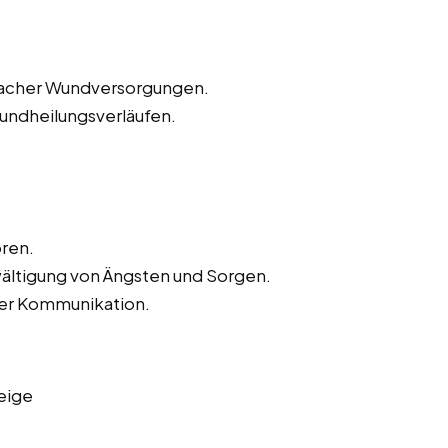
nfacher Wundversorgungen.
ndheilungsverläufen.
ren.
wältigung von Ängsten und Sorgen.
der Kommunikation.
eige