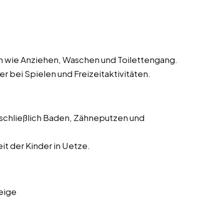
ten wie Anziehen, Waschen und Toilettengang.
r bei Spielen und Freizeitaktivitäten.
nschließlich Baden, Zähneputzen und
t der Kinder in Uetze.
eige