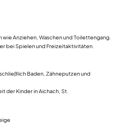
ten wie Anziehen, Waschen und Toilettengang.
r bei Spielen und Freizeitaktivitäten.
nschließlich Baden, Zähneputzen und
t der Kinder in Aichach, St.
eige