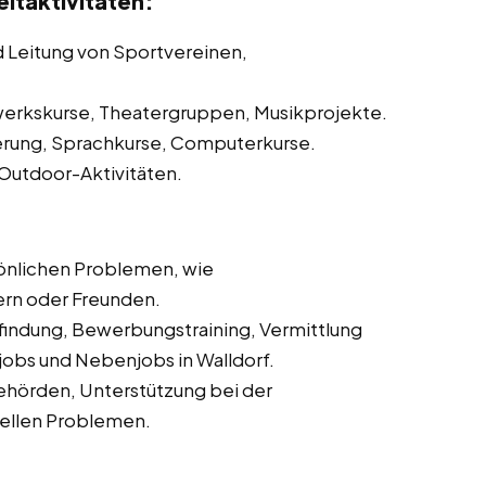
itaktivitäten:
d Leitung von Sportvereinen,
erkskurse, Theatergruppen, Musikprojekte.
erung, Sprachkurse, Computerkurse.
 Outdoor-Aktivitäten.
önlichen Problemen, wie
ern oder Freunden.
sfindung, Bewerbungstraining, Vermittlung
ijobs und Nebenjobs in Walldorf.
ehörden, Unterstützung bei der
iellen Problemen.