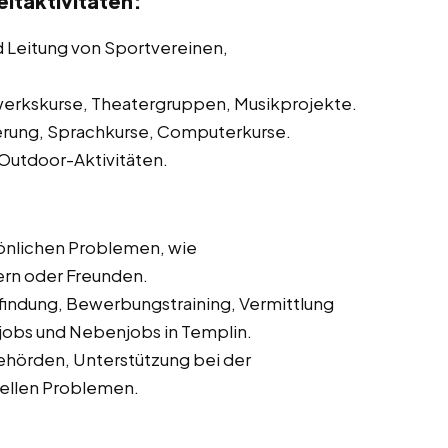
itaktivitäten:
d Leitung von Sportvereinen,
erkskurse, Theatergruppen, Musikprojekte.
erung, Sprachkurse, Computerkurse.
 Outdoor-Aktivitäten.
önlichen Problemen, wie
ern oder Freunden.
sfindung, Bewerbungstraining, Vermittlung
nijobs und Nebenjobs in Templin.
ehörden, Unterstützung bei der
iellen Problemen.