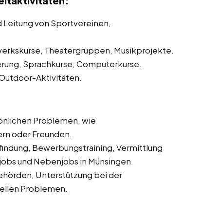
itaktivitäten:
d Leitung von Sportvereinen,
erkskurse, Theatergruppen, Musikprojekte.
erung, Sprachkurse, Computerkurse.
 Outdoor-Aktivitäten.
önlichen Problemen, wie
ern oder Freunden.
sfindung, Bewerbungstraining, Vermittlung
nijobs und Nebenjobs in Münsingen.
ehörden, Unterstützung bei der
iellen Problemen.