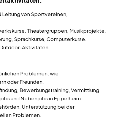
itaktivitäten:
d Leitung von Sportvereinen,
erkskurse, Theatergruppen, Musikprojekte.
erung, Sprachkurse, Computerkurse.
 Outdoor-Aktivitäten.
önlichen Problemen, wie
ern oder Freunden.
sfindung, Bewerbungstraining, Vermittlung
nijobs und Nebenjobs in Eppelheim.
ehörden, Unterstützung bei der
iellen Problemen.