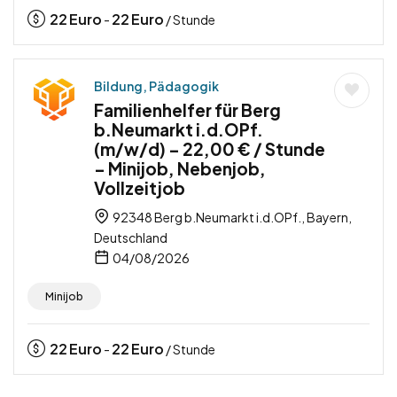
22
Euro
22
Euro
-
/ Stunde
Bildung, Pädagogik
Familienhelfer für Berg
b.Neumarkt i.d.OPf.
(m/w/d) – 22,00 € / Stunde
– Minijob, Nebenjob,
Vollzeitjob
92348 Berg b.Neumarkt i.d.OPf., Bayern,
Deutschland
04/08/2026
Minijob
22
Euro
22
Euro
-
/ Stunde