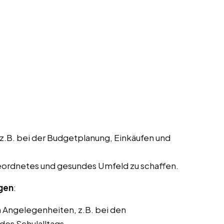
 z.B. bei der Budgetplanung, Einkäufen und
geordnetes und gesundes Umfeld zu schaffen.
ngen
:
n Angelegenheiten, z.B. bei den
des Schulalltags.