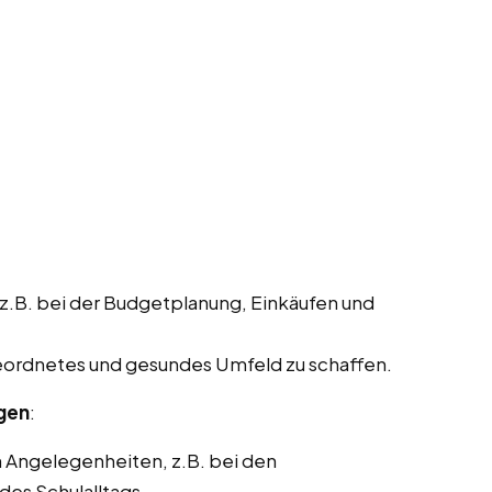
 z.B. bei der Budgetplanung, Einkäufen und
geordnetes und gesundes Umfeld zu schaffen.
ngen
:
n Angelegenheiten, z.B. bei den
des Schulalltags.