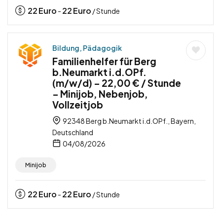
22
Euro
22
Euro
-
/ Stunde
Bildung, Pädagogik
Familienhelfer für Berg
b.Neumarkt i.d.OPf.
(m/w/d) – 22,00 € / Stunde
– Minijob, Nebenjob,
Vollzeitjob
92348 Berg b.Neumarkt i.d.OPf., Bayern,
Deutschland
04/08/2026
Minijob
22
Euro
22
Euro
-
/ Stunde