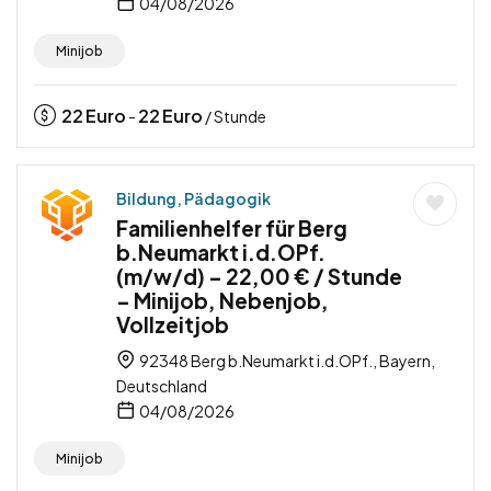
04/08/2026
Minijob
22
Euro
22
Euro
-
/ Stunde
Bildung, Pädagogik
Familienhelfer für Berg
b.Neumarkt i.d.OPf.
(m/w/d) – 22,00 € / Stunde
– Minijob, Nebenjob,
Vollzeitjob
92348 Berg b.Neumarkt i.d.OPf., Bayern,
Deutschland
04/08/2026
Minijob