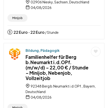
02906 Niesky, Sachsen, Deutschland
04/08/2026
Minijob
22
Euro
22
Euro
-
/ Stunde
Bildung, Pädagogik
Familienhelfer für Berg
b.Neumarkt i.d.OPf.
(m/w/d) – 22,00 € / Stunde
– Minijob, Nebenjob,
Vollzeitjob
92348 Berg b.Neumarkt i.d.OPf., Bayern,
Deutschland
04/08/2026
Minijob