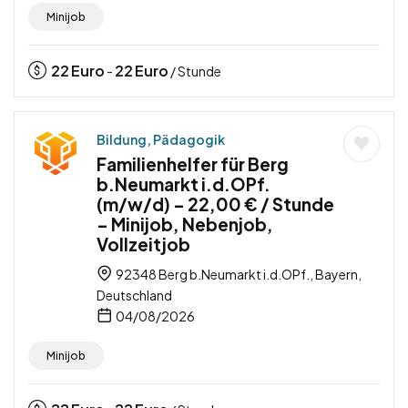
Minijob
22
Euro
22
Euro
-
/ Stunde
Bildung, Pädagogik
Familienhelfer für Berg
b.Neumarkt i.d.OPf.
(m/w/d) – 22,00 € / Stunde
– Minijob, Nebenjob,
Vollzeitjob
92348 Berg b.Neumarkt i.d.OPf., Bayern,
Deutschland
04/08/2026
Minijob