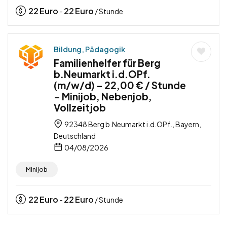
22
Euro
22
Euro
-
/ Stunde
Bildung, Pädagogik
Familienhelfer für Berg
b.Neumarkt i.d.OPf.
(m/w/d) – 22,00 € / Stunde
– Minijob, Nebenjob,
Vollzeitjob
92348 Berg b.Neumarkt i.d.OPf., Bayern,
Deutschland
04/08/2026
Minijob
22
Euro
22
Euro
-
/ Stunde