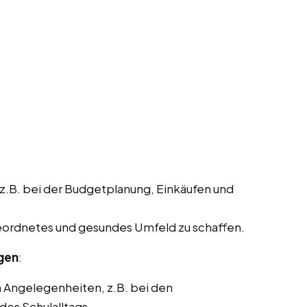
 z.B. bei der Budgetplanung, Einkäufen und
geordnetes und gesundes Umfeld zu schaffen.
ngen
:
n Angelegenheiten, z.B. bei den
des Schulalltags.