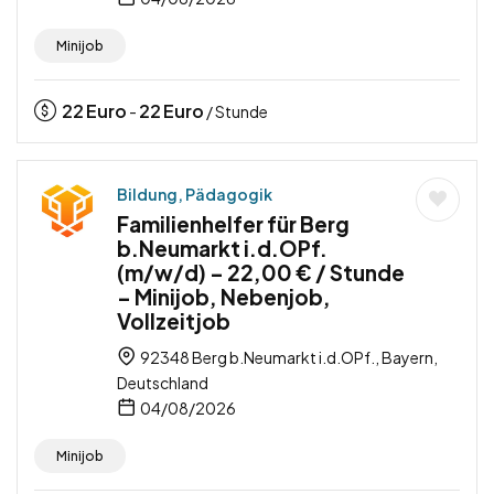
Minijob
22
Euro
22
Euro
-
/ Stunde
Bildung, Pädagogik
Familienhelfer für Berg
b.Neumarkt i.d.OPf.
(m/w/d) – 22,00 € / Stunde
– Minijob, Nebenjob,
Vollzeitjob
92348 Berg b.Neumarkt i.d.OPf., Bayern,
Deutschland
04/08/2026
Minijob