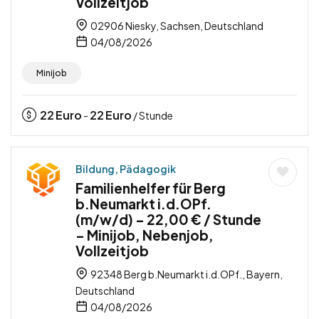
Vollzeitjob
02906 Niesky, Sachsen, Deutschland
04/08/2026
Minijob
22
Euro
22
Euro
-
/ Stunde
Bildung, Pädagogik
Familienhelfer für Berg
b.Neumarkt i.d.OPf.
(m/w/d) – 22,00 € / Stunde
– Minijob, Nebenjob,
Vollzeitjob
92348 Berg b.Neumarkt i.d.OPf., Bayern,
Deutschland
04/08/2026