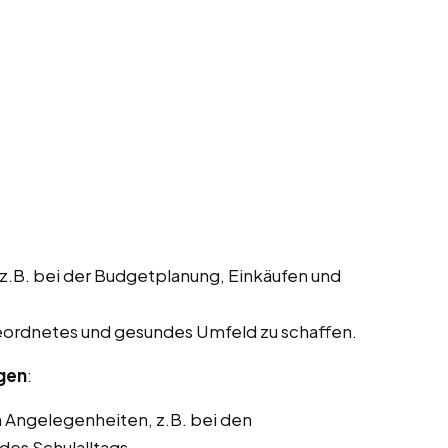
 z.B. bei der Budgetplanung, Einkäufen und
geordnetes und gesundes Umfeld zu schaffen.
ngen
:
n Angelegenheiten, z.B. bei den
des Schulalltags.