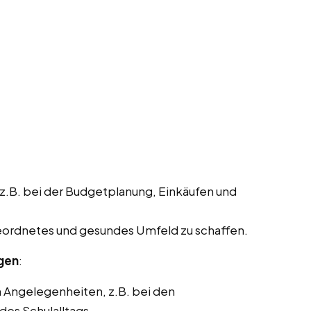
 z.B. bei der Budgetplanung, Einkäufen und
geordnetes und gesundes Umfeld zu schaffen.
ngen
:
n Angelegenheiten, z.B. bei den
des Schulalltags.