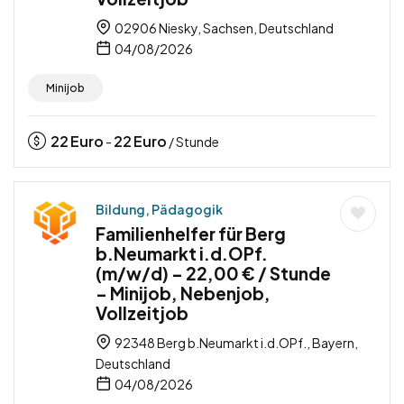
02906 Niesky, Sachsen, Deutschland
04/08/2026
Minijob
22
Euro
22
Euro
-
/ Stunde
Bildung, Pädagogik
Familienhelfer für Berg
b.Neumarkt i.d.OPf.
(m/w/d) – 22,00 € / Stunde
– Minijob, Nebenjob,
Vollzeitjob
92348 Berg b.Neumarkt i.d.OPf., Bayern,
Deutschland
04/08/2026