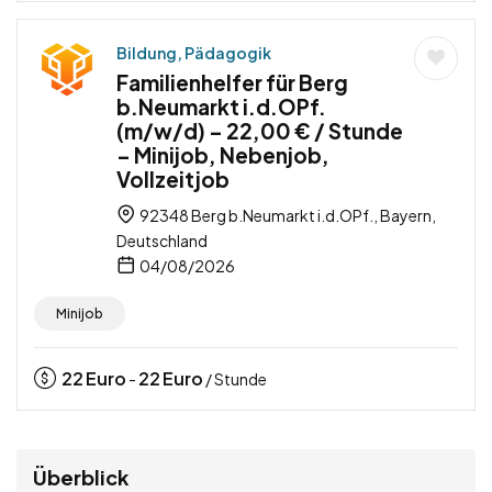
Bildung, Pädagogik
Familienhelfer für Berg
b.Neumarkt i.d.OPf.
(m/w/d) – 22,00 € / Stunde
– Minijob, Nebenjob,
Vollzeitjob
92348 Berg b.Neumarkt i.d.OPf., Bayern,
Deutschland
04/08/2026
Minijob
22
Euro
22
Euro
-
/ Stunde
Überblick