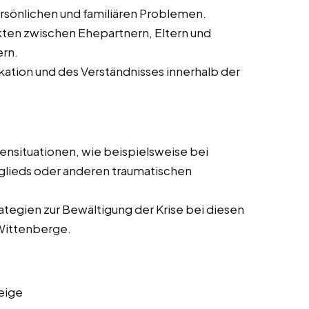
rsönlichen und familiären Problemen.
kten zwischen Ehepartnern, Eltern und
ern.
ation und des Verständnisses innerhalb der
sensituationen, wie beispielsweise bei
tglieds oder anderen traumatischen
rategien zur Bewältigung der Krise bei diesen
 Wittenberge.
eige