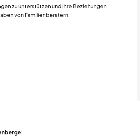
agen zu unterstützen und ihre Beziehungen
fgaben von Familienberatern:
tenberge
: