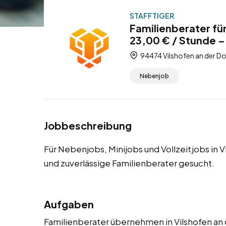
STAFFTIGER
Familienberater fü
23,00 € / Stunde –
94474 Vilshofen an der Do
Nebenjob
Jobbeschreibung
Für Nebenjobs, Minijobs und Vollzeitjobs in 
und zuverlässige Familienberater gesucht.
Aufgaben
Familienberater übernehmen in Vilshofen an d