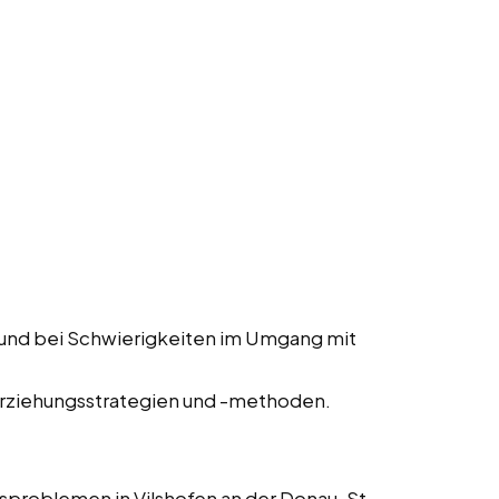
 und bei Schwierigkeiten im Umgang mit
Erziehungsstrategien und -methoden.
problemen in Vilshofen an der Donau, St,