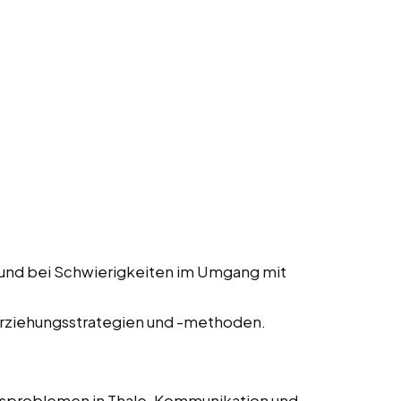
 und bei Schwierigkeiten im Umgang mit
Erziehungsstrategien und -methoden.
gsproblemen in Thale, Kommunikation und